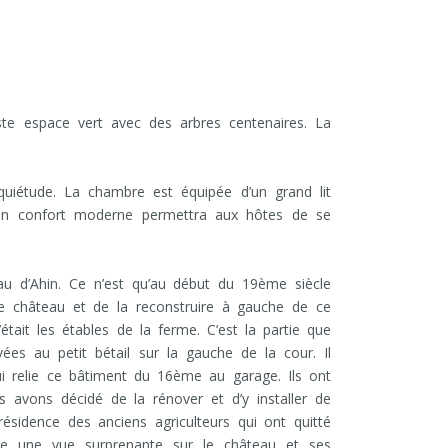
te espace vert avec des arbres centenaires. La
uiétude. La chambre est équipée d’un grand lit
 Son confort moderne permettra aux hôtes de se
u d’Ahin. Ce n’est qu’au début du 19ème siècle
 le château et de la reconstruire à gauche de ce
ait les étables de la ferme. C’est la partie que
vées au petit bétail sur la gauche de la cour. Il
qui relie ce bâtiment du 16ème au garage. Ils ont
 avons décidé de la rénover et d’y installer de
résidence des anciens agriculteurs qui ont quitté
 offre une vue surprenante sur le château et ses