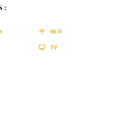
 :
e
Wi-fi
TV