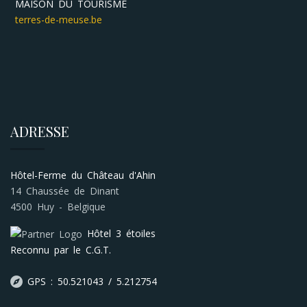
MAISON DU TOURISME
L
terres-de-meuse.be
o
ADRESSE
Hôtel-Ferme du Château d'Ahin
14 Chaussée de Dinant
4500 Huy - Belgique
Hôtel 3 étoiles
Reconnu par le C.G.T.
GPS : 50.521043 / 5.212754