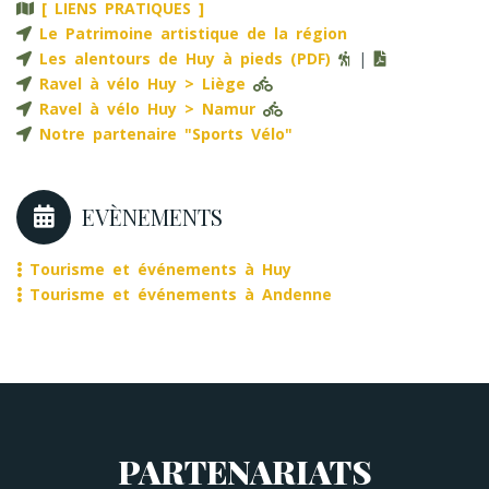
[ LIENS PRATIQUES ]
Le Patrimoine artistique de la région
Les alentours de Huy à pieds (PDF)
|
Ravel à vélo Huy > Liège
Ravel à vélo Huy > Namur
Notre partenaire "Sports Vélo"
EVÈNEMENTS
Tourisme et événements à Huy
Tourisme et événements à Andenne
PARTENARIATS